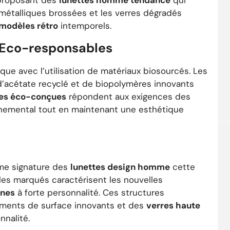
 proposant des
lunettes homme tendance
qui
ns métalliques brossées et les verres dégradés
modèles rétro
intemporels.
 Eco-responsables
ue avec l’utilisation de matériaux biosourcés. Les
d’acétate recyclé et de biopolymères innovants
es éco-conçues
répondent aux exigences des
nemental tout en maintenant une esthétique
me signature des
lunettes design homme
cette
les marqués caractérisent les nouvelles
ines
à forte personnalité. Ces structures
ements de surface innovants et des
verres haute
nnalité.