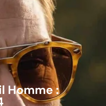
il Homme :
4