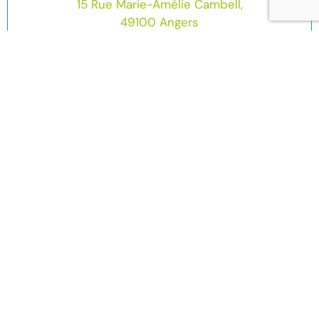
15 Rue Marie-Amélie Cambell,
49100 Angers
02 72 47 15 08
Contactez-nous directement
Nom :
Prénom :
Email :