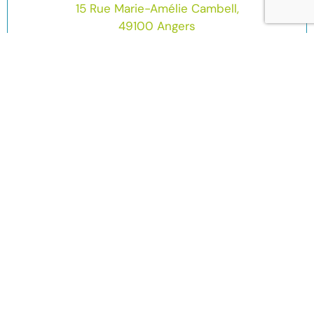
15 Rue Marie-Amélie Cambell,
49100 Angers
02 72 47 15 08
Contactez-nous directement
Nom :
Prénom :
Email :