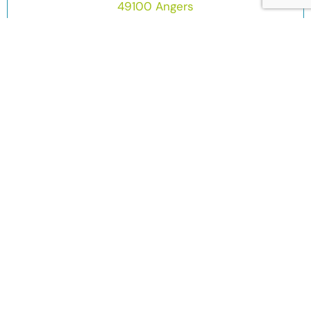
49100 Angers
02 72 47 15 08
Contactez-nous directement
Nom :
Prénom :
Email :